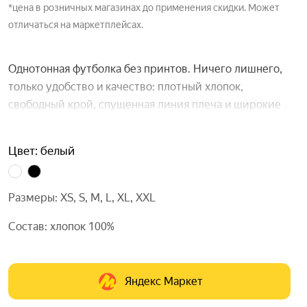
*цена в розничных магазинах до применения скидки. Может
отличаться на маркетплейсах.
Однотонная футболка без принтов. Ничего лишнего,
только удобство и качество: плотный хлопок,
свободный крой, спущенная линия плеча и широкие
рукава. Подойдёт для дома, офиса и спорта.
Цвет: белый
Доступна в белом и чёрном цветах. На рукаве красная
бирка с логотипом Яндекса — можно выбрать между Я
и международной Y.
Размеры: XS, S, M, L, XL, XXL
Состав: хлопок 100%
Задумана универсальной и на каждый день, с единой
размерной сеткой для мужчин и женщин. Футболку
можно носить как отдельно, так и сочетать с другими
Яндекс Маркет
вещами и аксессуарами. В ней всегда приятно
и непринуждённо.