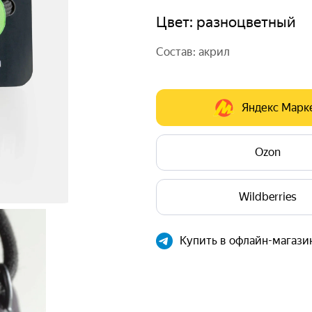
• Динозаврик Дино поддержи
Цвет: разноцветный
впечатления от всего нового
Состав: акрил
• Надпись Young напомнит, чт
• Стрелка укажет путь в твое
Яндекс Марк
Ozon
Wildberries
Купить в офлайн-магази