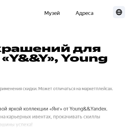
Музей
Адреса
Локализа
крашений для
«Y&&Y», Young
применения скидки. Может отличаться на маркетплейсах.
вой яркой коллекции «Янг» от Young&&Yandex.
на карьерных ивентах, прокачивать скиллы
ршины успеха!