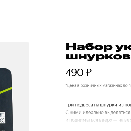
Набор у
шнурков 
490 ₽
*цена в розничных магазинах до 
Три подвеса на шнурки из но
С ними идеально выделяться 
и подниматься вверх — на ве