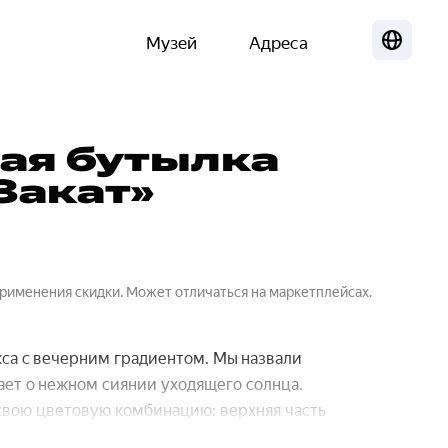
Музей
Адреса
Локализа
ая бутылка
Закат»
применения скидки. Может отличаться на маркетплейсах.
кса с вечерним градиентом. Мы назвали
нает о нежном сиянии уходящего солнца.
 свою цветовую комбинацию: верхняя часть
основаниям других бутылок этой серии.