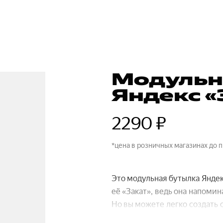
Модульн
Яндекс «
2290 ₽
*цена в розничных магазинах до 
Это модульная бутылка Янде
её «Закат», ведь она напоми
Но вы можете легко создать
откручивается и подходит к 