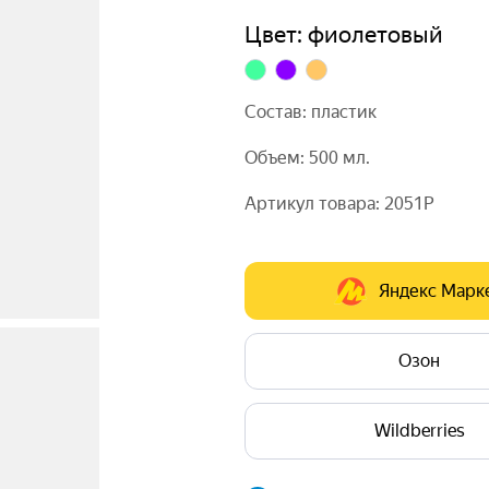
Цвет: фиолетовый
В нижнюю часть удобно нали
напитки. И добавлять листья
в горлышке ничего не пропус
Состав: пластик
герметична, её можно носит
Объем: 500 мл.
• Объём 500 мл
Артикул товара: 2051P
• Экологичный пластик
• Модульная конструкция
• Сито в горлышке
Яндекс Марк
• Силиконовая ручка
Озон
Wildberries