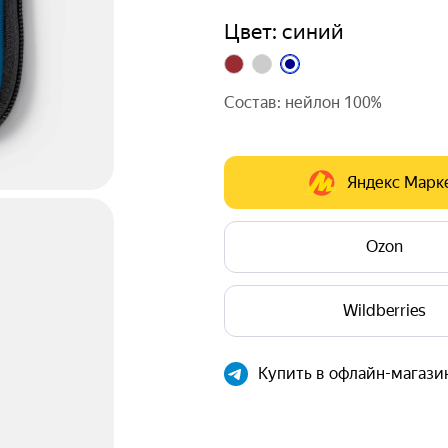
Сшита из полиэстера, поэтом
Цвет: синий
и закрывается на молнию с 
мало места: помещается в ка
выдерживает большой вес и 
Состав: нейлон 100%
продуктов или объёмные пред
Однотонный цвет и лаконичн
Может стать полезным подар
Яндекс Марк
Ozon
Wildberries
Купить в офлайн-магази