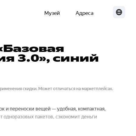
Музей
Адреса
Локализа
«Базовая
я 3.0», синий
применения скидки. Может отличаться на маркетплейсах.
ок и переноски вещей — удобная, компактная,
т одноразовых пакетов, сэкономит деньги